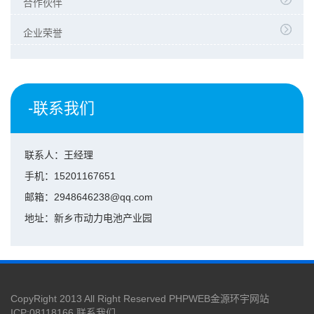
合作伙伴
企业荣誉
-联系我们
联系人：王经理
手机：15201167651
邮箱：2948646238@qq.com
地址：新乡市动力电池产业园
CopyRight 2013 All Right Reserved PHPWEB金源环宇网站
ICP:08118166
联系我们