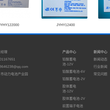
JYHY122000
JYHY12400
王经理
产品中心
新闻中心
1167651
铅酸蓄电
新闻动态
池-12V
646238@qq.com
行业新闻
铅酸蓄电池-6V
乡市动力电池产业园
常见问题
铅酸蓄电池-2V
胶体蓄电
池-12V
胶体蓄电池-2V
前置端子电池