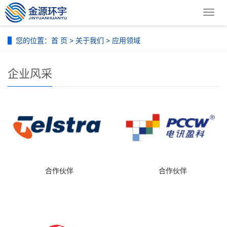
导
航
菜
您的位置：
首 页
>
关于我们
> 应用领域
单
企业风采
合作伙伴
合作伙伴