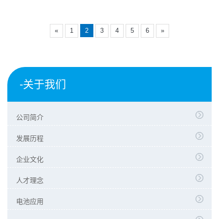
«
1
2
3
4
5
6
»
-关于我们
公司简介
发展历程
企业文化
人才理念
电池应用