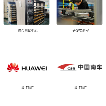
综合测试中心
研发实验室
合作伙伴
合作伙伴